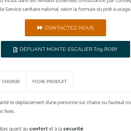
 inclus dans les Niveaux Essentiels d’Assistance, par conséq
le Service sanitaire national, selon la formule du prêt à usage.
CONTACTEZ-NOUS
DÉPLIANT MONTE-ESCALIER T09 ROBY
CHOISIR
FICHE PRODUIT
ntir le déplacement d’une personne sur chaise ou fauteuil roula
 fixes.
illes quant au
confort
et à la
sécurité
.