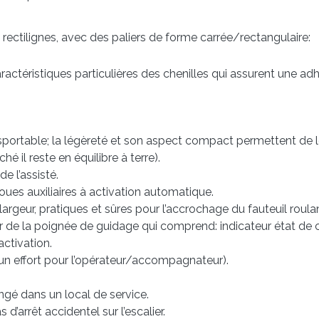
s rectilignes, avec des paliers de forme carrée/rectangulaire:
aractéristiques particulières des chenilles qui assurent une a
sportable; la légèreté et son aspect compact permettent de 
é il reste en équilibre à terre).
e l’assisté.
roues auxiliaires à activation automatique.
largeur, pratiques et sûres pour l’accrochage du fauteuil roulan
e la poignée de guidage qui comprend: indicateur état de cha
activation.
un effort pour l’opérateur/accompagnateur).
rangé dans un local de service.
’arrêt accidentel sur l’escalier.