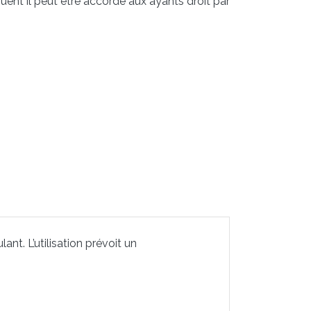
uent il peut être accordé aux ayants droit par
nt. L’utilisation prévoit un